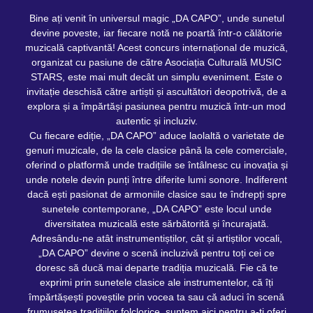
Bine ați venit în universul magic „DA CAPO”, unde sunetul
devine poveste, iar fiecare notă ne poartă într-o călătorie
muzicală captivantă! Acest concurs internațional de muzică,
organizat cu pasiune de către Asociația Culturală MUSIC
STARS, este mai mult decât un simplu eveniment. Este o
invitație deschisă către artiști și ascultători deopotrivă, de a
explora și a împărtăși pasiunea pentru muzică într-un mod
autentic și incluziv.
Cu fiecare ediție, „DA CAPO” aduce laolaltă o varietate de
genuri muzicale, de la cele clasice până la cele comerciale,
oferind o platformă unde tradițiile se întâlnesc cu inovația și
unde notele devin punți între diferite lumi sonore. Indiferent
dacă ești pasionat de armoniile clasice sau te îndrepți spre
sunetele contemporane, „DA CAPO” este locul unde
diversitatea muzicală este sărbătorită și încurajată.
Adresându-ne atât instrumentiștilor, cât și artiștilor vocali,
„DA CAPO” devine o scenă incluzivă pentru toți cei ce
doresc să ducă mai departe tradiția muzicală. Fie că te
exprimi prin sunetele clasice ale instrumentelor, că îți
împărtășești poveștile prin vocea ta sau că aduci în scenă
frumusețea tradițiilor folclorice, suntem aici pentru a-ți oferi