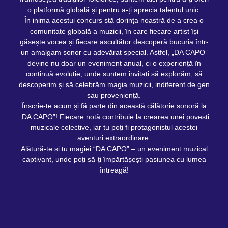
o platformă globală și pentru a-ți aprecia talentul unic.
În inima acestui concurs stă dorința noastră de a crea o
comunitate globală a muzicii, în care fiecare artist își
găsește vocea și fiecare ascultător descoperă bucuria într-
un amalgam sonor cu adevărat special. Astfel, „DA CAPO”
devine nu doar un eveniment anual, ci o experiență în
continuă evoluție, unde suntem invitați să explorăm, să
descoperim și să celebrăm magia muzicii, indiferent de gen
sau proveniență.
Înscrie-te acum și fă parte din această călătorie sonoră la
„DA CAPO”! Fiecare notă contribuie la crearea unei povești
muzicale colective, iar tu poți fi protagonistul acestei
aventuri extraordinare.
Alătură-te și tu magiei “DA CAPO” – un eveniment muzical
captivant, unde poți să-ți împărtășești pasiunea cu lumea
întreagă!