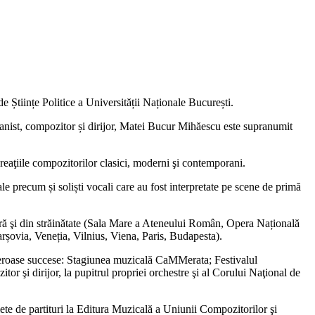
de Științe Politice a Universității Naționale București.
ianist, compozitor și dirijor, Matei Bucur Mihăescu este supranumit
 creaţiile compozitorilor clasici, moderni şi contemporani.
 precum și soliști vocali care au fost interpretate pe scene de primă
n ţară şi din străinătate (Sala Mare a Ateneului Român, Opera Națională
șovia, Veneția, Vilnius, Viena, Paris, Budapesta).
numeroase succese: Stagiunea muzicală CaMMerata; Festivalul
or şi dirijor, la pupitrul propriei orchestre şi al Corului Naţional de
iete de partituri la Editura Muzicală a Uniunii Compozitorilor şi