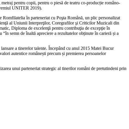
metraj pentru copii, pentru o piesă de teatru co-producție româno-
u Premiul UNITER 2019).
ătre Romfilatelia în parteneriat cu Poşta Română, un plic personalizat
ă al Uniunii Interpreţilor, Coregrafilor şi Criticilor Muzicali din
omatic, Diploma de excelenţă pentru contribuţia de excepţie în
u “în semn de înaltă apreciere a rezultatelor obținute în carieră și a
lansare a tinerelor talente. Începând cu anul 2015 Matei Bucur
r valori autentice românești precum și premierea persoanelor
zarea unui parteneriat strategic al tinerilor români de pretutindeni prin