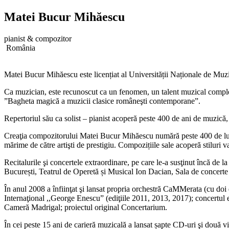
Matei Bucur Mihăescu
pianist & compozitor
România
Matei Bucur Mihăescu este licențiat al Universității Naționale de Muzică 
Ca muzician, este recunoscut ca un fenomen, un talent muzical complex
”Bagheta magică a muzicii clasice româneşti contemporane”.
Repertoriul său ca solist – pianist acoperă peste 400 de ani de muzică, c
Creaţia compozitorului Matei Bucur Mihăescu numără peste 400 de lucrăr
mărime de către artişti de prestigiu. Compozițiile sale acoperă stiluri v
Recitalurile şi concertele extraordinare, pe care le-a susţinut încă de 
București, Teatrul de Operetă și Musical Ion Dacian, Sala de concert
În anul 2008 a înfiinţat şi lansat propria orchestră CaMMerata (cu do
Internaţional ,,George Enescu” (ediţiile 2011, 2013, 2017); concertul ex
Cameră Madrigal; proiectul original Concertarium.
În cei peste 15 ani de carieră muzicală a lansat șapte CD-uri şi două vi