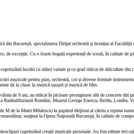
din București, specializarea Dirijat orchestră și licențiat al Facultății 
, de excepţie. Cu o foarte bogată experiență de scenă, în calitate de p
uprinzând lucrări cu stiluri variate şi cu grad ridicat de dificultate din
i muzicale pentru pian, orchestră, cor şi diverse formule instrumentale
ariate de la clasic la muzică ușoară și muzică de film.
la vârsta de 9 ani, au ridicat în picioare prestigioase săli de concerte di
e a Radiodifuziunii Române, Muzeul George Enescu; Berlin, Londra, Var
i de M de la Matei Mihăescu) la pupitrul dirijoral al căreia a reputat 
traordinar, susţinut la Opera Naţională Bucureşti, în calitate de compozit
deoclipuri cuprinzând creații muzicale personale. Au fost editate trei ca