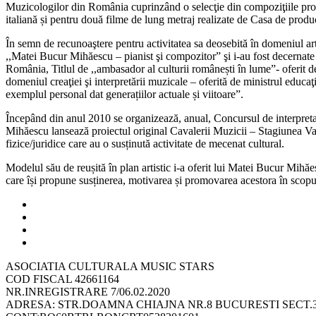
Muzicologilor din România cuprinzând o selecţie din compoziţiile prop
italiană și pentru două filme de lung metraj realizate de Casa de pr
În semn de recunoaştere pentru activitatea sa deosebită în domeniul artei
,,Matei Bucur Mihăescu – pianist şi compozitor” şi i-au fost decernate
România, Titlul de ,,ambasador al culturii românești în lume”- oferit 
domeniul creaţiei şi interpretării muzicale – oferită de ministrul educaţi
exemplul personal dat generațiilor actuale și viitoare”.
Începând din anul 2010 se organizează, anual, Concursul de interpret
Mihăescu lansează proiectul original Cavalerii Muzicii – Stagiunea Val
fizice/juridice care au o susținută activitate de mecenat cultural.
Modelul său de reușită în plan artistic i-a oferit lui Matei Bucur Mihăe
care își propune susținerea, motivarea și promovarea acestora în sco
ASOCIATIA CULTURALA MUSIC STARS
COD FISCAL 42661164
NR.INREGISTRARE 7/06.02.2020
ADRESA: STR.DOAMNA CHIAJNA NR.8 BUCURESTI SECT.