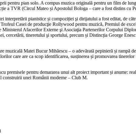
rii pentru pian solo. A compus muzica originală pentru un film de lung 
oducție a TVR (Circul Mateo și Apostolul Bologa – care a fost distins c
 interpretării pianistice și compoziției şi dirijatului a fost editat, de c
 Trofeul Casei de producţie Rollywood pentru muzică, Premiul de excelenţ
de Ministerul Afacerilor Externe şi Asociaţia Partenerilor Corpului Dipl
ei, cercetării, tineretului şi sportului, precum și Distincția George Enesc
are muzicală Matei Bucur Mihăescu – o adevărată pepinieră și rampă de 
orilor care are ca scop identificarea, susținerea și promovarea tinerelo
scu premisele pentru demararea unui alt proiect important și anume: reali
pul construirii unei Românii moderne – Club M.
3