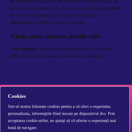
ne poți cere să ștergem toate datele cu caracter personal pe
care le deținem despre tine. Acestea nu includ și toate datele
pe care suntem obligați să le păstrăm în scopuri
administrative, juridice sau de securitate.
Unde sunt trimise datele tale
Text sugerat:
Comentariile vizitatorilor pot fi verificate
printr-un serviciu automat de detectare a spamului.
Cookies
Site-ul nostru folosește cookies pentru a vă oferi o experienta
personalizata, informațiile fiind stocate pe dispozitivul dvs. Prin
acceptarea cookie-urilor, ne ajutați să vă oferim o experiență mai
bună de navigare.